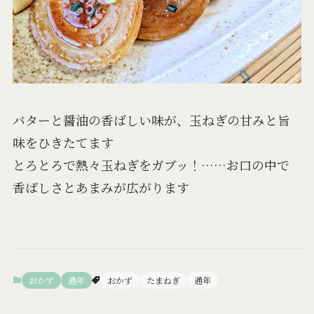
バターと醤油の香ばしい味が、玉ねぎの甘みと旨
味をひきたてます
とろとろで熱々玉ねぎをガブッ！……お口の中で
香ばしさとあまみが広がります
おかず
通年
おかず
たまねぎ
通年