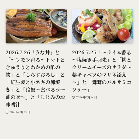
2026.7.26「うな丼」と
2026.7.25「～ライム香る
「～レモン香る～トマトと
～塩焼き手羽先」と「桃と
きゅうりとわかめの酢の
クリームチーズのサラダ～
物」と「しらすおろし」と
紫キャベツのマリネ添え
「紅生姜と小ネギの卵焼
～」と「舞茸のバルサミコ
き」と「冷奴～食べるラー
ソテー」
油のせ～」と「しじみのお
2026年7月26日
味噌汁」
2026年7月27日