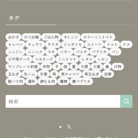
タグ
おかず
かつお梅
ごはん物
オレンジ
カラーミニトマト
キャベツ
キュウリ
サラダ
ジャガイモ
スイーツ
トマト
ナス
ニンジン
ニンニク
ネギ
バター
パスタ
パプリカ
パン
ピザ用チーズ
マヨネーズ
ミニトマト
レタス
レモン
ワンプレート料理
丼物
冬
卵
夏
大根
大葉
春
汁物
玉ねぎ
生ハム
生姜
秋
紫キャベツ
紫玉ねぎ
豆腐
豚バラ肉
通年
鶏もも肉
麺類
黄パプリカ