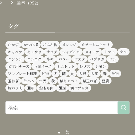
通年
(952)
タグ
おかず
かつお梅
ごはん物
オレンジ
カラーミニトマト
キャベツ
キュウリ
サラダ
ジャガイモ
スイーツ
トマト
ナス
ニンジン
ニンニク
ネギ
バター
パスタ
パプリカ
パン
ピザ用チーズ
マヨネーズ
ミニトマト
レタス
レモン
ワンプレート料理
丼物
冬
卵
夏
大根
大葉
春
汁物
玉ねぎ
生ハム
生姜
秋
紫キャベツ
紫玉ねぎ
豆腐
豚バラ肉
通年
鶏もも肉
麺類
黄パプリカ