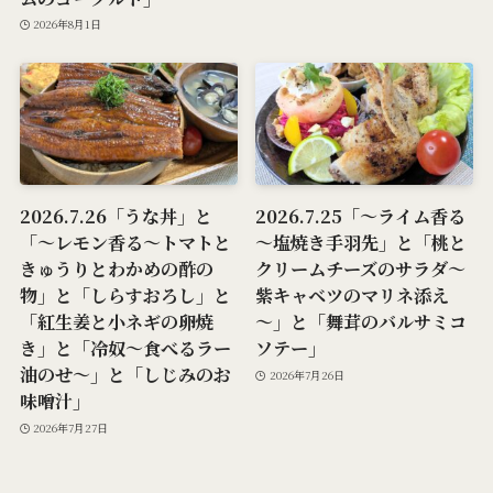
2026年8月1日
2026.7.26「うな丼」と
2026.7.25「～ライム香る
「～レモン香る～トマトと
～塩焼き手羽先」と「桃と
きゅうりとわかめの酢の
クリームチーズのサラダ～
物」と「しらすおろし」と
紫キャベツのマリネ添え
「紅生姜と小ネギの卵焼
～」と「舞茸のバルサミコ
き」と「冷奴～食べるラー
ソテー」
油のせ～」と「しじみのお
2026年7月26日
味噌汁」
2026年7月27日