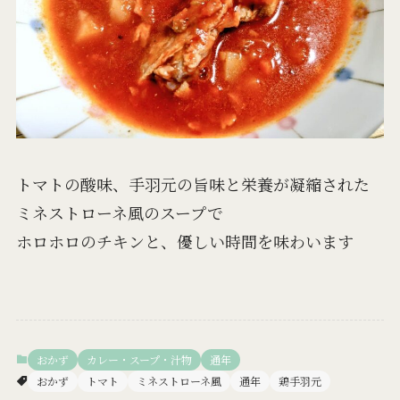
トマトの酸味、手羽元の旨味と栄養が凝縮された
ミネストローネ風のスープで
ホロホロのチキンと、優しい時間を味わいます
おかず
カレー・スープ・汁物
通年
おかず
トマト
ミネストローネ風
通年
鶏手羽元