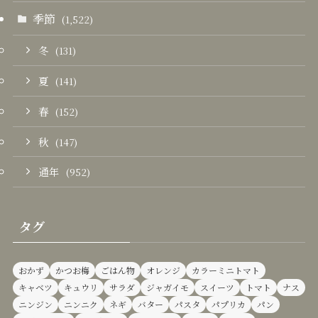
季節
(1,522)
冬
(131)
夏
(141)
春
(152)
秋
(147)
通年
(952)
タグ
おかず
かつお梅
ごはん物
オレンジ
カラーミニトマト
キャベツ
キュウリ
サラダ
ジャガイモ
スイーツ
トマト
ナス
ニンジン
ニンニク
ネギ
バター
パスタ
パプリカ
パン