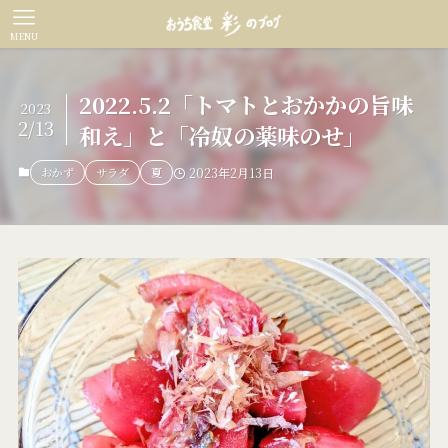
MENU
2022.5.2「トマトとおかかの旨味
2023
2/13
和え」と「冷奴の薬味のせ」
おかず
サラダ
夏
2023年2月13日