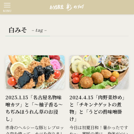
MENU
白みそ
– tag –
2025.1.15「名古屋名物味
2024.4.15「肉野菜炒め」
噌カツ」と「～柚子香る～
と「チキンナゲットの煮
ちぢみほうれん草のお浸
物」と「うどの酢味噌掛
し」
け」
赤身のヘルシーな豚ヒレブロッ
今日は初夏日和！暑かったです
ク肉を使って、カツを作りまし
ね～。寒暖の差に、身体がつい