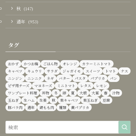
秋
(147)
通年
(953)
タグ
おかず
かつお梅
ごはん物
オレンジ
カラーミニトマト
キャベツ
キュウリ
サラダ
ジャガイモ
スイーツ
トマト
ナス
ニンジン
ニンニク
ネギ
バター
パスタ
パプリカ
パン
ピザ用チーズ
マヨネーズ
ミニトマト
レタス
レモン
ワンプレート料理
丼物
冬
卵
夏
大根
大葉
春
汁物
玉ねぎ
生ハム
生姜
秋
紫キャベツ
紫玉ねぎ
豆腐
豚バラ肉
通年
鶏もも肉
麺類
黄パプリカ