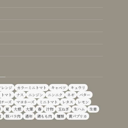
オレンジ
カラーミニトマト
キャベツ
キュウリ
トマト
ナス
ニンジン
ニンニク
ネギ
バター
用チーズ
マヨネーズ
ミニトマト
レタス
レモン
卵
夏
大根
大葉
春
汁物
玉ねぎ
生ハム
生姜
腐
豚バラ肉
通年
鶏もも肉
麺類
黄パプリカ