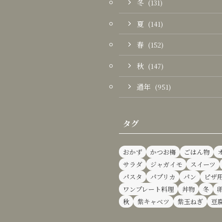
冬
(131)
夏
(141)
春
(152)
秋
(147)
通年
(951)
タグ
おかず
かつお梅
ごはん物
サラダ
ジャガイモ
スイーツ
パスタ
パプリカ
パン
ピザ
ワンプレート料理
丼物
冬
秋
紫キャベツ
紫玉ねぎ
豆