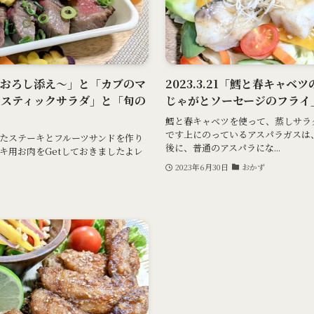
黄身おろし添え～」と「カブのマ
2023.3.21「鱈と春キャ
りスティックサラダ」と「旬の
じゃがとソーセージのフライ
鱈と春キャベツを使って、蒸しサラ
です上にのっているアスパラガスは
たステーキとフルーツサンドを作り
後に、普通のアスパラにな...
キ用お肉をGetしておきましたよレ
2023年6月30日
おかず