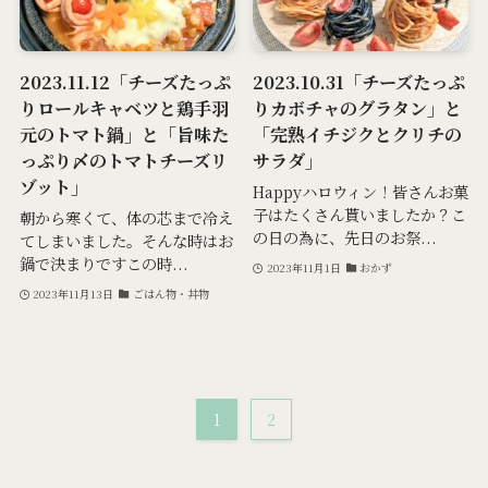
2023.11.12「チーズたっぷ
2023.10.31「チーズたっぷ
りロールキャベツと鶏手羽
りカボチャのグラタン」と
元のトマト鍋」と「旨味た
「完熟イチジクとクリチの
っぷり〆のトマトチーズリ
サラダ」
ゾット」
Happyハロウィン！皆さんお菓
子はたくさん貰いましたか？こ
朝から寒くて、体の芯まで冷え
の日の為に、先日のお祭...
てしまいました。そんな時はお
鍋で決まりですこの時...
2023年11月1日
おかず
2023年11月13日
ごはん物・丼物
1
2