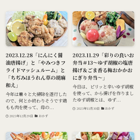
2023.12.28「にんにく醤
2023.11.29「彩りの良いお
油唐揚げ」と「やみつきフ
弁当＃13～ゆず胡椒の塩唐
ライドマッシュルーム」と
揚げ＆ごま香る梅おかかお
「ちぢみほうれん草の胡麻
にぎり弁当～」
和え」
今日は、ピリッと辛いゆず胡椒
を使って、から揚げを作りまし
今年は着々と大掃除を遂行した
たゆず胡椒とは、ゆず...
ので、何とか終わりそうです鶏
もも肉を使って、母の...
2023年11月30日
おかず
2023年12月29日
おかず