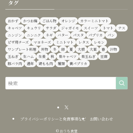
タグ
おかず
かつお梅
ごはん物
オレンジ
カラーミニトマト
キャベツ
キュウリ
サラダ
ジャガイモ
スイーツ
トマト
ナス
ニンジン
ニンニク
ネギ
バター
パスタ
パプリカ
パン
ピザ用チーズ
マヨネーズ
ミニトマト
レタス
レモン
ワンプレート料理
丼物
冬
卵
夏
大根
大葉
春
汁物
玉ねぎ
生ハム
生姜
秋
紫キャベツ
紫玉ねぎ
豆腐
豚バラ肉
通年
鶏もも肉
麺類
黄パプリカ
プライバシーポリシーと免責事項など
お問い合わせ
©
おうち食堂