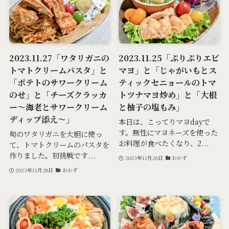
2023.11.27「ワタリガニの
2023.11.25「ぷりぷりエビ
トマトクリームパスタ」と
マヨ」と「じゃがいもとス
「ポテトのサワークリーム
ティックセニョールのトマ
のせ」と「チーズクラッカ
トツナマヨ炒め」と「大根
ー～海老とサワークリーム
と柚子の塩もみ」
ディップ添え～」
本日は、こってりマヨdayで
す。無性にマヨネーズを使った
旬のワタリガニを大胆に使っ
お料理が食べたくなり、2...
て、トマトクリームのパスタを
作りました。初挑戦です...
2023年11月26日
おかず
2023年11月28日
おかず