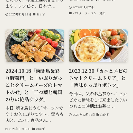
ます！レシピは、日本テ...
2024年11月25日
パスタ・ラーメン・麺類
2025年11月22日
おかず
2024.10.18「焼き鳥＆彩
2023.12.30「カニとエビの
り野菜串」と「いぶりがっ
トマトクリームドリア」と
ことクリームチーズのトマ
「旨味たっぷりポトフ」
トのせ」と「三つ葉と韓国
今日は、父のお墓参りへ！ピカ
のりの絶品サラダ」
ピカに掃除をして来ましたよい
つもこの時期はお墓の...
本日“焼き鳥おうち”オープンで
す！お久しぶりです～。鶏もも
2023年12月31日
おかず
肉と、エバラ食品さん...
2024年10月19日
おかず