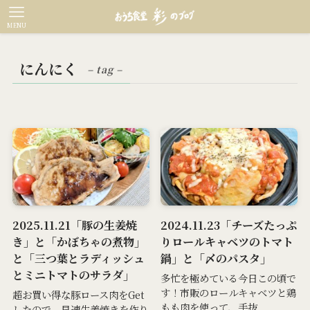
MENU
にんにく
– tag –
2025.11.21「豚の生姜焼
2024.11.23「チーズたっぷ
き」と「かぼちゃの煮物」
りロールキャベツのトマト
と「三つ葉とラディッシュ
鍋」と「〆のパスタ」
とミニトマトのサラダ」
多忙を極めている今日この頃で
す！市販のロールキャベツと鶏
超お買い得な豚ロース肉をGet
もも肉を使って、手抜...
したので、早速生姜焼きを作り