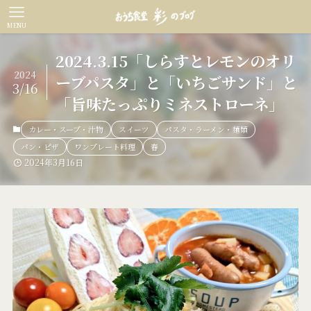
MENU
2024.3.15「しらすとレモンのオリ
2024
ーブパスタ」と「いちごサンド」と
3/16
「旨味たっぷりミネストローネ」
カレー・スープ・汁物
スイーツ
パスタ・ラーメン・麺類
パン・ピザ
ワンプレート料理
春
2024年3月16日