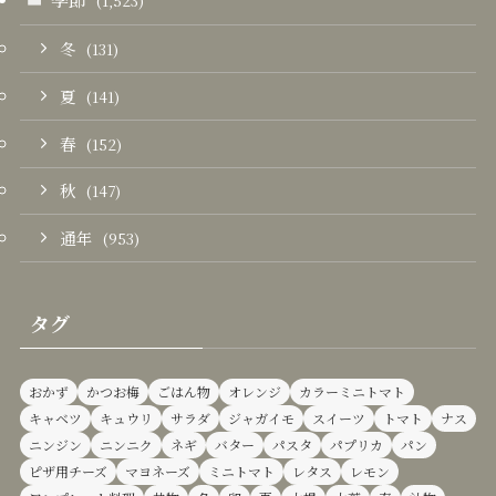
(1,523)
冬
(131)
夏
(141)
春
(152)
秋
(147)
通年
(953)
タグ
おかず
かつお梅
ごはん物
オレンジ
カラーミニトマト
キャベツ
キュウリ
サラダ
ジャガイモ
スイーツ
トマト
ナス
ニンジン
ニンニク
ネギ
バター
パスタ
パプリカ
パン
ピザ用チーズ
マヨネーズ
ミニトマト
レタス
レモン