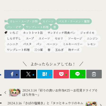
カレー・スープ・汁物
スイーツ
パスタ・ラーメン・麺類
パン・ピザ
ワンプレート料理
春
いちご
カットトマト缶
サンドイッチ用食パン
ジャガイモ
しらす干し
スープ
スイーツ
セロリ
ソーセージ
ニンジン
ニンニク
パスタ
パン
ベーコン
ミルキーベリー
レモン
ワンプレート料理
三つ葉
春
玉ねぎ
粉チーズ
よかったらシェアしてね！
2024.3.14「彩りの良いお弁当#25～お花見ドライブそ
ぼろ弁当～」
2024.3.16「さばの塩焼き」と「タコとキュウリのキム