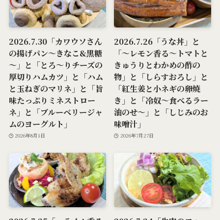
2026.7.30「カワウソさん
2026.7.26「うな丼」と
の揚げパン～きなこ&黒糖
「～レモン香る～トマトと
～」と「とろ～りチーズの
きゅうりとわかめの酢の
厚切りハムカツ」と「ハム
物」と「しらすおろし」と
と玉ねぎのマリネ」と「旨
「紅生姜と小ネギの卵焼
味たっぷりミネストロー
き」と「冷奴～食べるラー
ネ」と「ブルーベリージャ
油のせ～」と「しじみのお
ムのヨーグルト」
味噌汁」
2026年8月1日
2026年7月27日