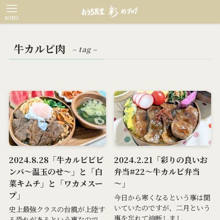
MENU
牛カルビ肉
– tag –
2024.8.28「牛カルビビビ
2024.2.21「彩りの良いお
ンバ～温玉のせ～」と「白
弁当#22～牛カルビ弁当
菜キムチ」と「ワカメスー
～」
プ」
今日から寒くなるという事は聞
いていたのですが、二月という
史上最強クラスの台風が上陸す
事を忘れて油断しまし...
る恐れがあるという事なので、