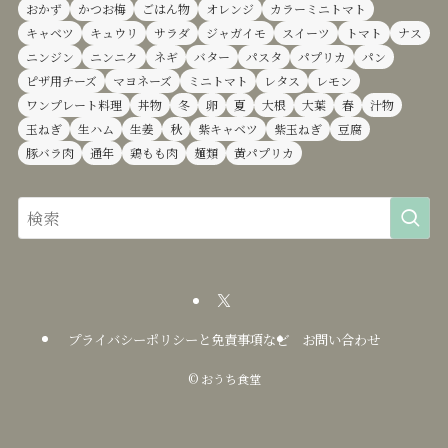
おかず
かつお梅
ごはん物
オレンジ
カラーミニトマト
キャベツ
キュウリ
サラダ
ジャガイモ
スイーツ
トマト
ナス
ニンジン
ニンニク
ネギ
バター
パスタ
パプリカ
パン
ピザ用チーズ
マヨネーズ
ミニトマト
レタス
レモン
ワンプレート料理
丼物
冬
卵
夏
大根
大葉
春
汁物
玉ねぎ
生ハム
生姜
秋
紫キャベツ
紫玉ねぎ
豆腐
豚バラ肉
通年
鶏もも肉
麺類
黄パプリカ
プライバシーポリシーと免責事項など
お問い合わせ
©
おうち食堂