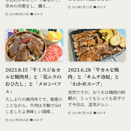
早めの対策をし、備え...
2024年2月22日
おかず
2024年8月29日
おかず
2023.8.15「牛ミスジ＆カ
2023.6.28「牛カルビ焼
ルビ焼肉丼」と「花ニラの
肉」と「キムチ冷奴」と
おひたし」と「メロンパフ
「わかめスープ」
ェ」
突然ですが、おうちは梅雨の時
期が、とってもとっても苦手で
久しぶりの焼肉丼です。毎度の
す今日は、湿気がムシ...
ことながら、牛肉は半額でGet
しましたよ美味しい国産...
2023年7月29日
おかず
2023年8月16日
おかず