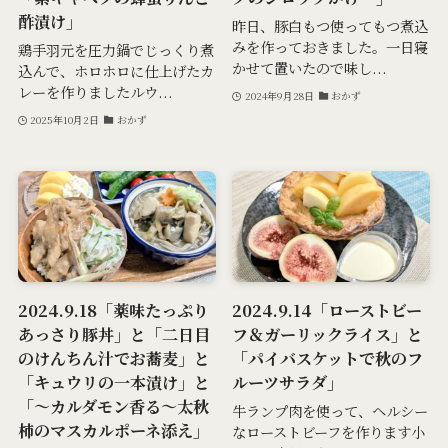
酢漬け」
昨日、豚白もつ使ってもつ煮込
みを作っておきました。一日寝
鶏手羽元を圧力鍋でじっくり煮
かせて置いたので味し...
込んで、ホロホロに仕上げたカ
レーを作りましたルウ...
2024年9月28日
おかず
2025年10月2日
おかず
2024.9.18「薬味たっぷり
2024.9.14「ローストビー
あっさり豚丼」と「二日目
フ＆ガーリックライス」と
のけんちん汁でお蕎麦」と
「パイバスケットで秋のフ
「キュウリの一本漬け」と
ルーツサラダ」
「～カルダモン香る～太秋
牛ランプ肉を使って、ヘルシー
柿のマスカルポーネ添え」
なローストビーフを作ります小