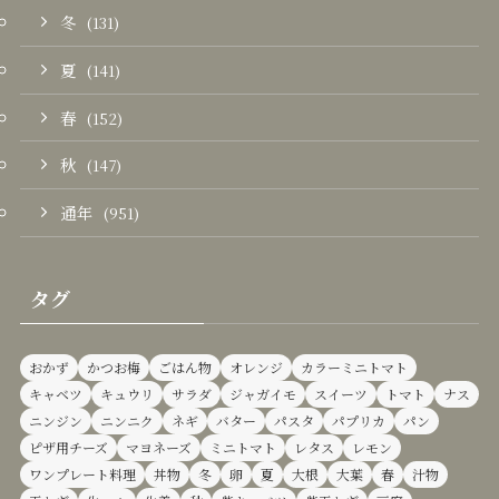
冬
(131)
夏
(141)
春
(152)
秋
(147)
通年
(951)
タグ
おかず
かつお梅
ごはん物
オレンジ
カラーミニトマト
キャベツ
キュウリ
サラダ
ジャガイモ
スイーツ
トマト
ナス
ニンジン
ニンニク
ネギ
バター
パスタ
パプリカ
パン
ピザ用チーズ
マヨネーズ
ミニトマト
レタス
レモン
ワンプレート料理
丼物
冬
卵
夏
大根
大葉
春
汁物