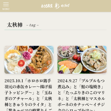
MENU
太秋柿
– tag –
2025.10.1「ホロホロ鶏手
2024.9.27「プルプルもつ
羽元の赤缶カレー～揚げ茄
煮込み」と「鮭の塩焼き」
子トッピング～」と「玉ね
と「たっぷりきのこのマリ
ぎのアチャール」と「太秋
ネ」と「太秋柿とマスカル
柿ときゅうりのライタ」と
ポーネのカナッペ～イチジ
「紫キャベツの蜂蜜りんご
クのシロップかけ～」