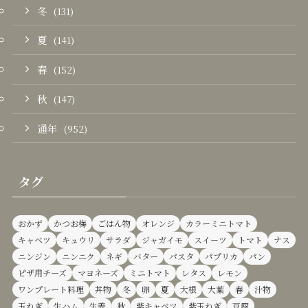
冬
(131)
夏
(141)
春
(152)
秋
(147)
通年
(952)
タグ
おかず
かつお梅
ごはん物
オレンジ
カラーミニトマト
キャベツ
キュウリ
サラダ
ジャガイモ
スイーツ
トマト
ナス
ニンジン
ニンニク
ネギ
バター
パスタ
パプリカ
パン
ピザ用チーズ
マヨネーズ
ミニトマト
レタス
レモン
ワンプレート料理
丼物
冬
卵
夏
大根
大葉
春
汁物
玉ねぎ
生ハム
生姜
秋
紫キャベツ
紫玉ねぎ
豆腐