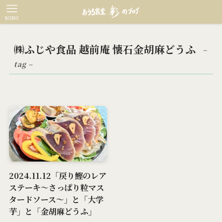
MENU
㈱ふじや食品 越前庵 懐石金胡麻どうふ
–
tag –
2024.11.12「戻り鰹のレア
ステーキ～さっぱり粒マス
タードソース～」と「大学
芋」と「金胡麻どうふ」