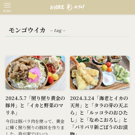
MENU
モンゴウイカ
– tag –
2024.5.7「照り照り黄金の
2024.3.24「海老とイカの
豚丼」と「イカと野菜のマ
天丼」と「タラの芽の天ぷ
リネ」
ら」と「ルッコラのおひた
し」と「なめこおろし」と
今日は豚バラ肉を使って、黄金
「パリパリ新ごぼうのお漬
に輝く照り照りの豚丼を作りま
物」
した。我が家ではいつ...