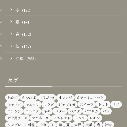
冬
(131)
夏
(141)
春
(152)
秋
(147)
通年
(953)
タグ
おかず
かつお梅
ごはん物
オレンジ
カラーミニトマト
キャベツ
キュウリ
サラダ
ジャガイモ
スイーツ
トマト
ナス
ニンジン
ニンニク
ネギ
バター
パスタ
パプリカ
パン
ピザ用チーズ
マヨネーズ
ミニトマト
レタス
レモン
ワンプレート料理
丼物
冬
卵
夏
大根
大葉
春
汁物