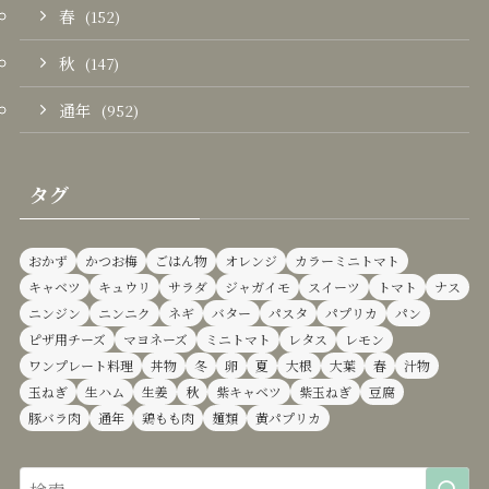
春
(152)
秋
(147)
通年
(952)
タグ
おかず
かつお梅
ごはん物
オレンジ
カラーミニトマト
キャベツ
キュウリ
サラダ
ジャガイモ
スイーツ
トマト
ナス
ニンジン
ニンニク
ネギ
バター
パスタ
パプリカ
パン
ピザ用チーズ
マヨネーズ
ミニトマト
レタス
レモン
ワンプレート料理
丼物
冬
卵
夏
大根
大葉
春
汁物
玉ねぎ
生ハム
生姜
秋
紫キャベツ
紫玉ねぎ
豆腐
豚バラ肉
通年
鶏もも肉
麺類
黄パプリカ