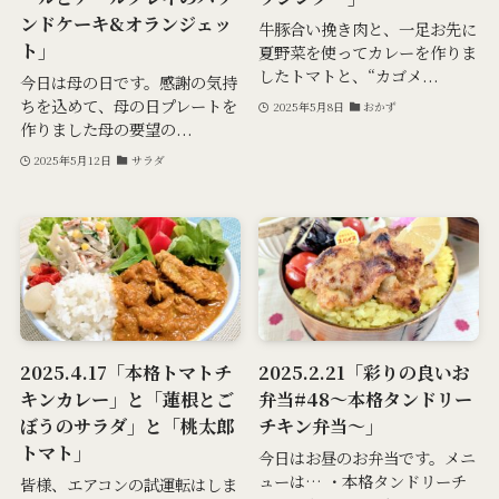
ンドケーキ&オランジェッ
牛豚合い挽き肉と、一足お先に
ト」
夏野菜を使ってカレーを作りま
したトマトと、“カゴメ...
今日は母の日です。感謝の気持
ちを込めて、母の日プレートを
2025年5月8日
おかず
作りました母の要望の...
2025年5月12日
サラダ
2025.4.17「本格トマトチ
2025.2.21「彩りの良いお
キンカレー」と「蓮根とご
弁当#48～本格タンドリー
ぼうのサラダ」と「桃太郎
チキン弁当～」
トマト」
今日はお昼のお弁当です。メニ
ューは… ・本格タンドリーチ
皆様、エアコンの試運転はしま