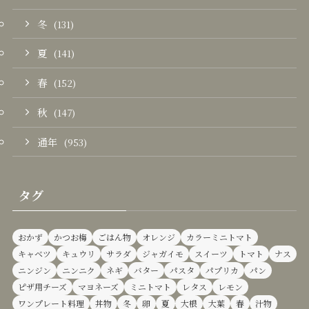
冬
(131)
夏
(141)
春
(152)
秋
(147)
通年
(953)
タグ
おかず
かつお梅
ごはん物
オレンジ
カラーミニトマト
キャベツ
キュウリ
サラダ
ジャガイモ
スイーツ
トマト
ナス
ニンジン
ニンニク
ネギ
バター
パスタ
パプリカ
パン
ピザ用チーズ
マヨネーズ
ミニトマト
レタス
レモン
ワンプレート料理
丼物
冬
卵
夏
大根
大葉
春
汁物