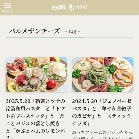
MENU
パルメザンチーズ
– tag –
2025.5.20「新茶とツナの
2024.5.20「ジェノベーゼ
冷製和風パスタ」と「トマ
パスタ」と「華やか❀餃子
トのブルスケッタ」と「た
の皮ピザ」と「スティック
ことバジルの落とし焼き」
サラダ」
と「かぶとハムのレモン添
おうちファームのバジルをたっ
え」
ぷり使って、大好きなジェノベ