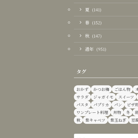
夏
(141)
春
(152)
秋
(147)
通年
(951)
タグ
おかず
かつお梅
ごはん物
サラダ
ジャガイモ
スイーツ
パスタ
パプリカ
パン
ピザ
ワンプレート料理
丼物
冬
秋
紫キャベツ
紫玉ねぎ
豆