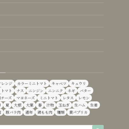
オレンジ
カラーミニトマト
キャベツ
キュウリ
トマト
ナス
ニンジン
ニンニク
ネギ
バター
用チーズ
マヨネーズ
ミニトマト
レタス
レモン
卵
夏
大根
大葉
春
汁物
玉ねぎ
生ハム
生姜
腐
豚バラ肉
通年
鶏もも肉
麺類
黄パプリカ