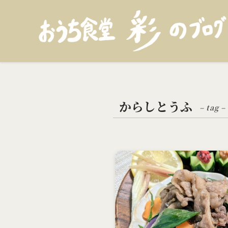
からしとうふ
– tag –