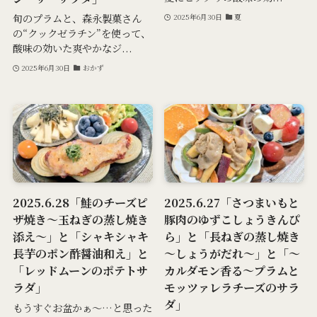
旬のプラムと、森永製菓さん
2025年6月30日
夏
の“クックゼラチン”を使って、
酸味の効いた爽やかなジ...
2025年6月30日
おかず
2025.6.28「鮭のチーズピ
2025.6.27「さつまいもと
ザ焼き～玉ねぎの蒸し焼き
豚肉のゆずこしょうきんぴ
添え～」と「シャキシャキ
ら」と「長ねぎの蒸し焼き
長芋のポン酢醤油和え」と
～しょうがだれ～」と「～
「レッドムーンのポテトサ
カルダモン香る～プラムと
ラダ」
モッツァレラチーズのサラ
ダ」
もうすぐお盆かぁ～…と思った