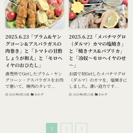
2025.6.23「プラム&ヤン
2025.6.22「メバチマグロ
グコーン&アスパラガスの
（ダルマ）カマの塩焼き」
肉巻き」と「トマトの甘酢
と「焼きナス&パプリカ」
しょうが和え」と「モロヘ
と「冷奴～モロヘイヤのせ
イヤのおひたし」
～」
直売所でGetしたプラム・ヤン
お店で初Getしたメバチマグロ
グコーン・アスパラガスをお肉
（ダルマ）のカマを、塩焼きに
で巻いて、焼肉のタレで...
しました。凄い迫力です...
2025年6月24日
おかず
2025年6月23日
おかず
1
2
3