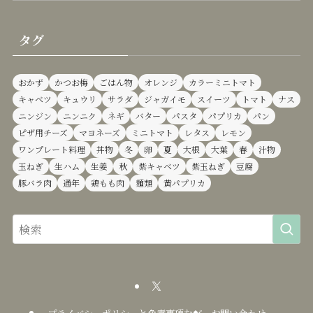
タグ
おかず
かつお梅
ごはん物
オレンジ
カラーミニトマト
キャベツ
キュウリ
サラダ
ジャガイモ
スイーツ
トマト
ナス
ニンジン
ニンニク
ネギ
バター
パスタ
パプリカ
パン
ピザ用チーズ
マヨネーズ
ミニトマト
レタス
レモン
ワンプレート料理
丼物
冬
卵
夏
大根
大葉
春
汁物
玉ねぎ
生ハム
生姜
秋
紫キャベツ
紫玉ねぎ
豆腐
豚バラ肉
通年
鶏もも肉
麺類
黄パプリカ