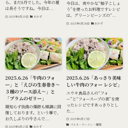
ら、まだ6月でした。今年の夏
今日は、爽やかな“柚子こしょ
は長そうですね。今日は...
う”を使ったお料理ですレシピ
は、グリーンビーンズの“...
2025年6月29日
おかず
2025年6月28日
おかず
2025.6.26「牛肉のフォ
2025.6.26「あっさり美味
ー」と「えびの生春巻き～
しい牛肉のフォー レシピ」
３種のソース添え～」と
ユウキ食品さんの“フォ
「プラムのゼリー」
ー”と“フォースープの素”を使
ったレシピですあっさりとし
親知らず抜歯の傷跡も順調に回
た...
復しております。という事で、
お久しぶりの牛さんで...
2025年6月27日
パスタ・ラーメン・麺類
2025年6月27日
おかず