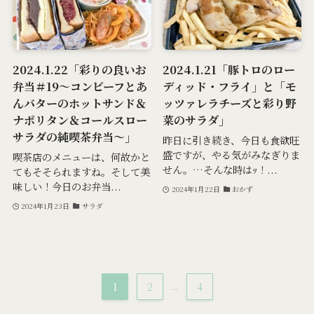
2024.1.22「彩りの良いお
2024.1.21「豚トロのロー
弁当＃19～コンビーフとあ
ディッド・フライ」と「モ
んバターのホットサンド＆
ッツァレラチーズと彩り野
ナポリタン＆コールスロー
菜のサラダ」
サラダの純喫茶弁当～」
昨日に引き続き、今日も食欲旺
盛ですが、やる気がみなぎりま
喫茶店のメニューは、何故かと
せん。…そんな時はｯ！...
てもそそられますね。そして美
味しい！今日のお弁当...
2024年1月22日
おかず
2024年1月23日
サラダ
1
2
...
4