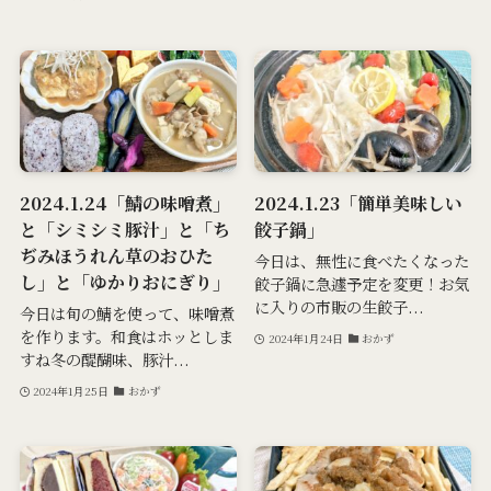
2024.1.24「鯖の味噌煮」
2024.1.23「簡単美味しい
と「シミシミ豚汁」と「ち
餃子鍋」
ぢみほうれん草のおひた
今日は、無性に食べたくなった
し」と「ゆかりおにぎり」
餃子鍋に急遽予定を変更！お気
に入りの市販の生餃子...
今日は旬の鯖を使って、味噌煮
を作ります。和食はホッとしま
2024年1月24日
おかず
すね冬の醍醐味、豚汁...
2024年1月25日
おかず