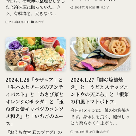
今日は、冷蔵庫の整理をしまし
たよ冷凍庫に眠っていた、タ
2024年1月30日
おかず
ラ、有頭海老、大きなベ...
2024年1月31日
おかず
2024.1.28「ラザニア」と
2024.1.27「鮭の塩麹焼
「生ハムとチーズのアンテ
き」と「うどとスナップエ
ィパスト」と「わさび菜と
ンドウの天ぷら」と「根菜
オレンジのサラダ」と「玉
の和風トマトポトフ」
ねぎと紫キャベツのコンソ
今日のメインは、鮭の塩麹焼き
メ和え」と「いちごのムー
です。身体にも良く、鮭がしっ
ス」
とり柔らかく仕上がり...
『おうち食堂 彩のブログ』の
2024年1月28日
おかず