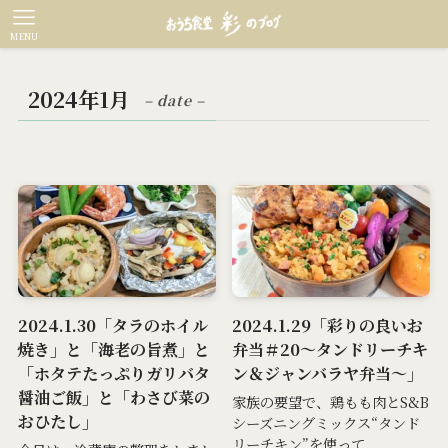
MENU
2024年1月
– date –
2024.1.30「タラのホイル
2024.1.29「彩りの良いお
焼き」と「海老の旨煮」と
弁当＃20～タンドリーチキ
「ホタテたっぷりガリバタ
ン＆ジャンバラヤ弁当～」
醤油ご飯」と「わさび菜の
家族の要望で、鶏もも肉とS&B
おひたし」
シーズニングミックス“タンド
リーチキン”を使って...