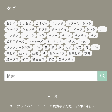
タグ
おかず
かつお梅
ごはん物
オレンジ
カラーミニトマト
キャベツ
キュウリ
サラダ
ジャガイモ
スイーツ
トマト
ナス
ニンジン
ニンニク
ネギ
バター
パスタ
パプリカ
パン
ピザ用チーズ
マヨネーズ
ミニトマト
レタス
レモン
ワンプレート料理
丼物
冬
卵
夏
大根
大葉
春
汁物
玉ねぎ
生ハム
生姜
秋
紫キャベツ
紫玉ねぎ
豆腐
豚バラ肉
通年
鶏もも肉
麺類
黄パプリカ
プライバシーポリシーと免責事項など
お問い合わせ