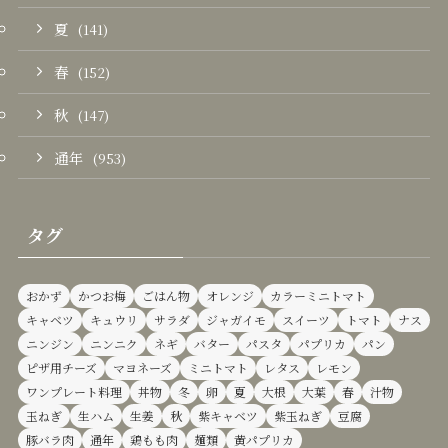
夏
(141)
春
(152)
秋
(147)
通年
(953)
タグ
おかず
かつお梅
ごはん物
オレンジ
カラーミニトマト
キャベツ
キュウリ
サラダ
ジャガイモ
スイーツ
トマト
ナス
ニンジン
ニンニク
ネギ
バター
パスタ
パプリカ
パン
ピザ用チーズ
マヨネーズ
ミニトマト
レタス
レモン
ワンプレート料理
丼物
冬
卵
夏
大根
大葉
春
汁物
玉ねぎ
生ハム
生姜
秋
紫キャベツ
紫玉ねぎ
豆腐
豚バラ肉
通年
鶏もも肉
麺類
黄パプリカ