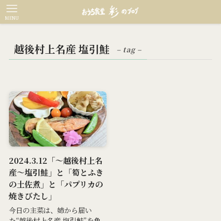
MENU
越後村上名産 塩引鮭
– tag –
2024.3.12「～越後村上名
産～塩引鮭」と「筍とふき
の土佐煮」と「パプリカの
焼きびたし」
今日の主菜は、姉から届い
た“越後村上名産 塩引鮭”を魚