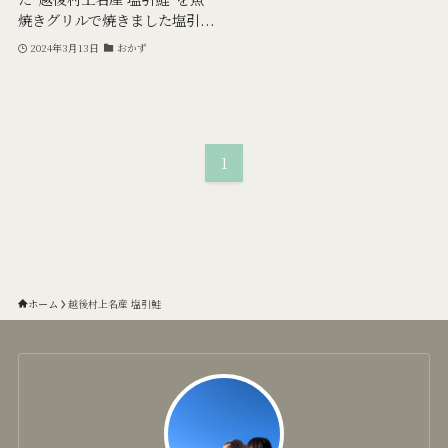
焼きグリルで焼きました塩引...
2024年3月13日
おかず
1
ホーム
越後村上名産 塩引鮭