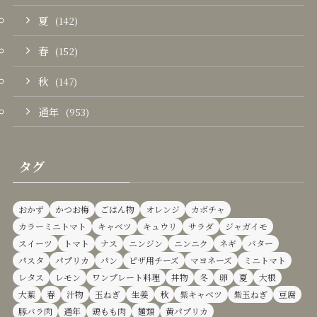
夏
(142)
春
(152)
秋
(147)
通年
(953)
タグ
おかず
かつお梅
ごはん物
オレンジ
カボチャ
カラーミニトマト
キャベツ
キュウリ
サラダ
ジャガイモ
スイーツ
トマト
ナス
ニンジン
ニンニク
ネギ
バター
パスタ
パプリカ
パン
ピザ用チーズ
マヨネーズ
ミニトマト
レタス
レモン
ワンプレート料理
丼物
冬
卵
夏
大根
大葉
春
汁物
玉ねぎ
生姜
秋
紫キャベツ
紫玉ねぎ
豆腐
豚バラ肉
通年
鶏もも肉
麺類
黄パプリカ