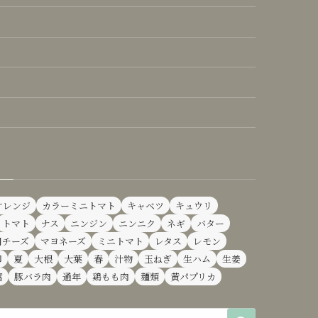
オレンジ
カラーミニトマト
キャベツ
キュウリ
トマト
ナス
ニンジン
ニンニク
ネギ
バター
用チーズ
マヨネーズ
ミニトマト
レタス
レモン
卵
夏
大根
大葉
春
汁物
玉ねぎ
生ハム
生姜
腐
豚バラ肉
通年
鶏もも肉
麺類
黄パプリカ