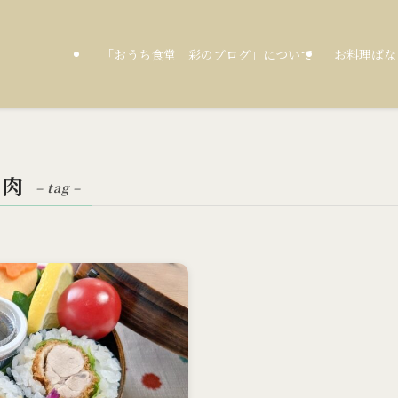
「おうち食堂 彩のブログ」について
お料理ばな
ク肉
– tag –