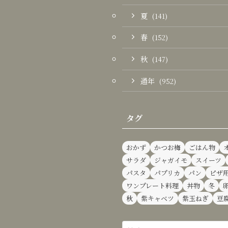
夏
(141)
春
(152)
秋
(147)
通年
(952)
タグ
おかず
かつお梅
ごはん物
サラダ
ジャガイモ
スイーツ
パスタ
パプリカ
パン
ピザ
ワンプレート料理
丼物
冬
秋
紫キャベツ
紫玉ねぎ
豆