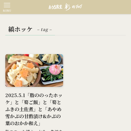
MENU
縞ホッケ
– tag –
2025.5.1「脂ののったホッ
ケ」と「筍ご飯」と「筍と
ふきの土佐煮」と「あやめ
雪かぶの甘酢漬け&かぶの
葉のおかか和え」