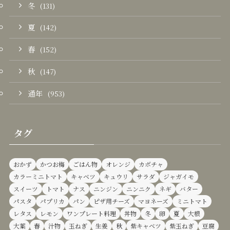
冬
(131)
夏
(142)
春
(152)
秋
(147)
通年
(953)
タグ
おかず
かつお梅
ごはん物
オレンジ
カボチャ
カラーミニトマト
キャベツ
キュウリ
サラダ
ジャガイモ
スイーツ
トマト
ナス
ニンジン
ニンニク
ネギ
バター
パスタ
パプリカ
パン
ピザ用チーズ
マヨネーズ
ミニトマト
レタス
レモン
ワンプレート料理
丼物
冬
卵
夏
大根
大葉
春
汁物
玉ねぎ
生姜
秋
紫キャベツ
紫玉ねぎ
豆腐