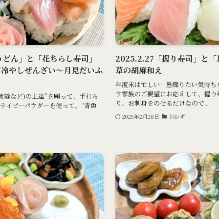
打ちうどん」と「花ちらし寿司」
2025.2.27「握り寿司」
「冷やしぜんざい～月見だいふ
草の胡麻和え」
」
年度末は忙しい…愚痴りたい気持ち
す家族のご要望にお応えして、握り
(裁縫など)の上達”を願って、手打ち
り、お刺身をのせるだけなので...
ライピーパウダーを使って、“青色
2025年2月28日
おかず