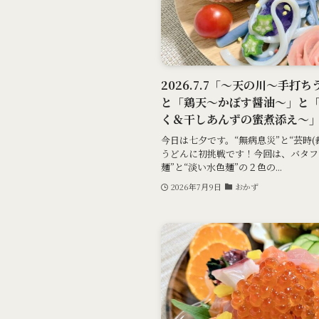
2026.7.7「～天の川～手
と「鶏天～かぼす醤油～」と
く＆干しあんずの蜜煮添え～
今日は七夕です。“無病息災”と“芸時
うどんに初挑戦です！今回は、バタフ
麺”と“淡い水色麺”の２色の...
2026年7月9日
おかず