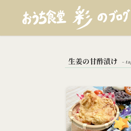
生姜の甘酢漬け
– ta