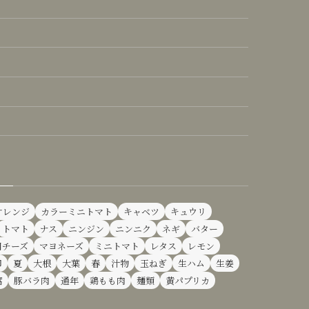
オレンジ
カラーミニトマト
キャベツ
キュウリ
トマト
ナス
ニンジン
ニンニク
ネギ
バター
用チーズ
マヨネーズ
ミニトマト
レタス
レモン
卵
夏
大根
大葉
春
汁物
玉ねぎ
生ハム
生姜
腐
豚バラ肉
通年
鶏もも肉
麺類
黄パプリカ