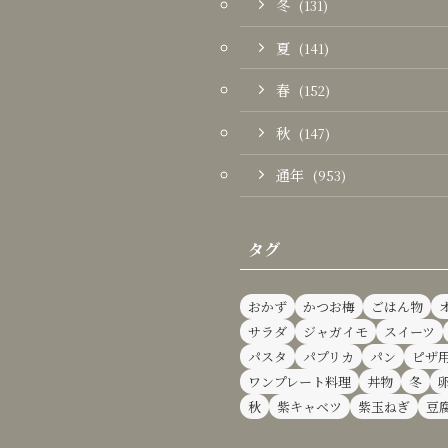
冬
(131)
夏
(141)
春
(152)
秋
(147)
通年
(953)
タグ
おかず
かつお梅
ごはん物
サラダ
ジャガイモ
スイーツ
パスタ
パプリカ
パン
ピザ
ワンプレート料理
丼物
冬
秋
紫キャベツ
紫玉ねぎ
豆