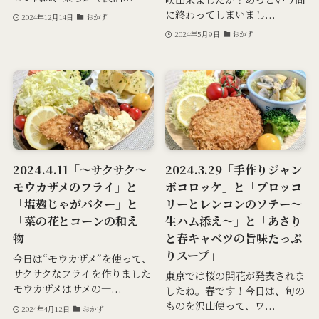
に終わってしまいまし...
2024年12月14日
おかず
2024年5月9日
おかず
2024.4.11「～サクサク～
2024.3.29「手作りジャン
モウカザメのフライ」と
ボコロッケ」と「ブロッコ
「塩麹じゃがバター」と
リーとレンコンのソテー～
「菜の花とコーンの和え
生ハム添え～」と「あさり
物」
と春キャベツの旨味たっぷ
りスープ」
今日は“モウカザメ”を使って、
サクサクなフライを作りました
東京では桜の開花が発表されま
モウカザメはサメの一...
したね。春です！今日は、旬の
ものを沢山使って、ワ...
2024年4月12日
おかず