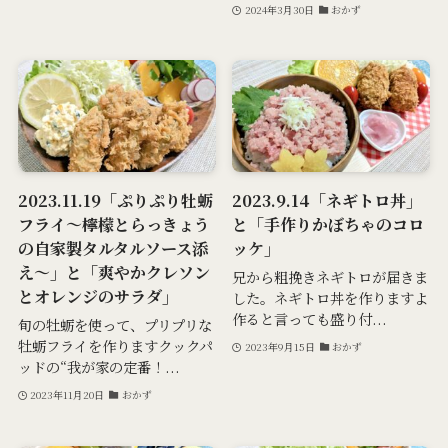
2024年3月30日
おかず
2023.11.19「ぷりぷり牡蛎
2023.9.14「ネギトロ丼」
フライ～檸檬とらっきょう
と「手作りかぼちゃのコロ
の自家製タルタルソース添
ッケ」
え～」と「爽やかクレソン
兄から粗挽きネギトロが届きま
とオレンジのサラダ」
した。ネギトロ丼を作りますよ
作ると言っても盛り付...
旬の牡蛎を使って、プリプリな
牡蛎フライを作りますクックパ
2023年9月15日
おかず
ッドの“我が家の定番！...
2023年11月20日
おかず