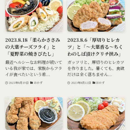
2023.8.18「柔らかささみ
2023.8.6「厚切りヒレカ
の大葉チーズフライ」と
ツ」と「～大葉香る～ちく
「夏野菜の焼きびたし」
わのしば漬けクリチ挟み」
最近ヘルシーなお料理が続いて
ガッツリと、厚切りのヒレカツ
いる我が家では、家族からフラ
を作りました。暑くても、食欲
イが食べたいという希...
だけは全く落ちません...
2023年8月19日
おかず
2023年8月12日
おかず