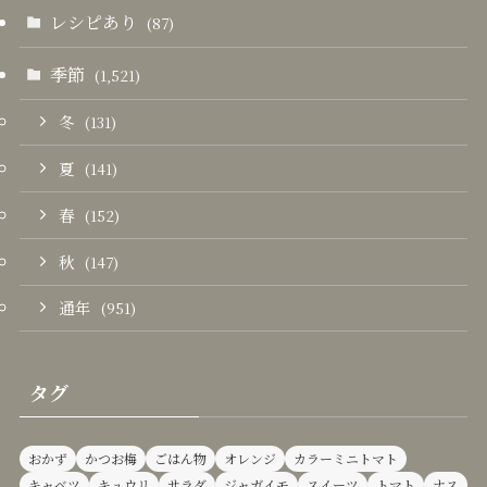
レシピあり
(87)
季節
(1,521)
冬
(131)
夏
(141)
春
(152)
秋
(147)
通年
(951)
タグ
おかず
かつお梅
ごはん物
オレンジ
カラーミニトマト
キャベツ
キュウリ
サラダ
ジャガイモ
スイーツ
トマト
ナス