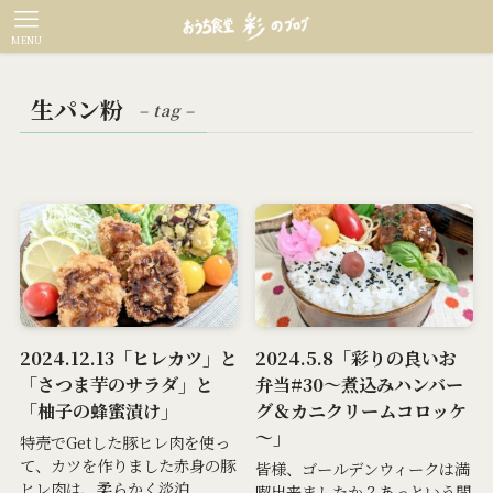
MENU
生パン粉
– tag –
2024.12.13「ヒレカツ」と
2024.5.8「彩りの良いお
「さつま芋のサラダ」と
弁当#30～煮込みハンバー
「柚子の蜂蜜漬け」
グ＆カニクリームコロッケ
～」
特売でGetした豚ヒレ肉を使っ
て、カツを作りました赤身の豚
皆様、ゴールデンウィークは満
ヒレ肉は、柔らかく淡泊...
喫出来ましたか？あっという間