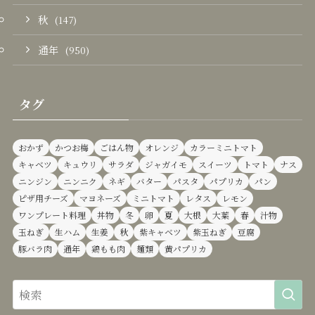
秋
(147)
通年
(950)
タグ
おかず
かつお梅
ごはん物
オレンジ
カラーミニトマト
キャベツ
キュウリ
サラダ
ジャガイモ
スイーツ
トマト
ナス
ニンジン
ニンニク
ネギ
バター
パスタ
パプリカ
パン
ピザ用チーズ
マヨネーズ
ミニトマト
レタス
レモン
ワンプレート料理
丼物
冬
卵
夏
大根
大葉
春
汁物
玉ねぎ
生ハム
生姜
秋
紫キャベツ
紫玉ねぎ
豆腐
豚バラ肉
通年
鶏もも肉
麺類
黄パプリカ