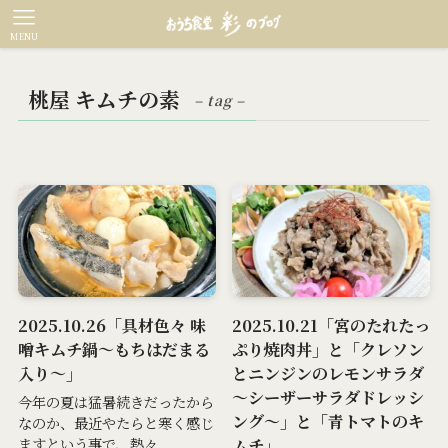
MENU
桃屋 キムチの素
– tag –
2025.10.26「具材色々 味
2025.10.21「宮のたれたっ
噌キムチ鍋～もちはだまる
ぷり焼肉丼」と「クレソン
入り～」
とニンジンのレモンサラダ
～シーザーサラダドレッシ
今年の夏は猛暑続きだったから
ング～」と「青トマトのキ
なのか、最近やたらと寒く感じ
ムチ」
ますという事で、熱々...