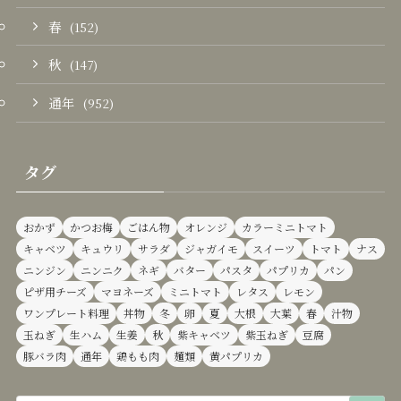
春
(152)
秋
(147)
通年
(952)
タグ
おかず
かつお梅
ごはん物
オレンジ
カラーミニトマト
キャベツ
キュウリ
サラダ
ジャガイモ
スイーツ
トマト
ナス
ニンジン
ニンニク
ネギ
バター
パスタ
パプリカ
パン
ピザ用チーズ
マヨネーズ
ミニトマト
レタス
レモン
ワンプレート料理
丼物
冬
卵
夏
大根
大葉
春
汁物
玉ねぎ
生ハム
生姜
秋
紫キャベツ
紫玉ねぎ
豆腐
豚バラ肉
通年
鶏もも肉
麺類
黄パプリカ