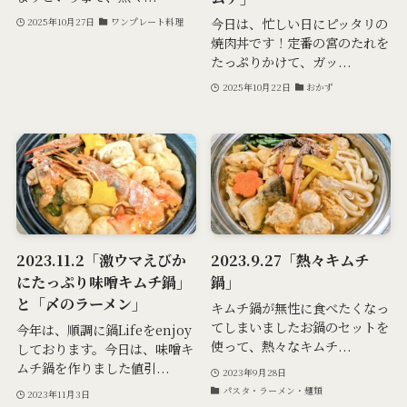
今日は、忙しい日にピッタリの
2025年10月27日
ワンプレート料理
焼肉丼です！定番の宮のたれを
たっぷりかけて、ガッ...
2025年10月22日
おかず
2023.11.2「激ウマえびか
2023.9.27「熱々キムチ
にたっぷり味噌キムチ鍋」
鍋」
と「〆のラーメン」
キムチ鍋が無性に食べたくなっ
てしまいましたお鍋のセットを
今年は、順調に鍋Lifeをenjoy
使って、熱々なキムチ...
しております。今日は、味噌キ
ムチ鍋を作りました値引...
2023年9月28日
パスタ・ラーメン・麺類
2023年11月3日