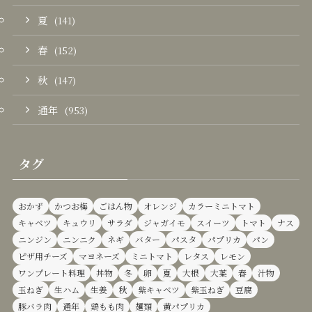
夏
(141)
春
(152)
秋
(147)
通年
(953)
タグ
おかず
かつお梅
ごはん物
オレンジ
カラーミニトマト
キャベツ
キュウリ
サラダ
ジャガイモ
スイーツ
トマト
ナス
ニンジン
ニンニク
ネギ
バター
パスタ
パプリカ
パン
ピザ用チーズ
マヨネーズ
ミニトマト
レタス
レモン
ワンプレート料理
丼物
冬
卵
夏
大根
大葉
春
汁物
玉ねぎ
生ハム
生姜
秋
紫キャベツ
紫玉ねぎ
豆腐
豚バラ肉
通年
鶏もも肉
麺類
黄パプリカ