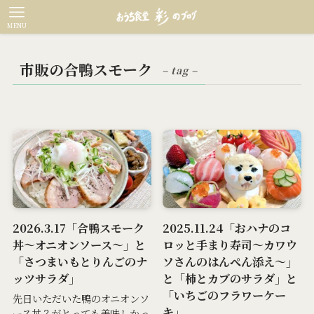
MENU
市販の合鴨スモーク
– tag –
2026.3.17「合鴨スモーク
2025.11.24「おハナのコ
丼～オニオンソース～」と
ロッと手まり寿司～カワウ
「さつまいもとりんごのナ
ソさんのはんぺん添え～」
ッツサラダ」
と「柿とカブのサラダ」と
「いちごのフラワーケー
先日いただいた鴨のオニオンソ
キ」
ース丼？がとっても美味しかっ