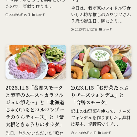
たので、真似て作りま...
今日は、我が家のアイドル♡食
いしん坊な推しのカワウソさん
2026年3月19日
おかず
７歳の誕生日！腕により...
2025年11月27日
おかず
2025.11.5「合鴨スモーク
2023.1.15「お野菜たっぷ
と紫芋のムース～カラフル
りチーズフォンデュ」と
ジュレ添え～」と「北海道
「合鴨スモーク」
じゃがいもとゴルゴンゾー
沢山のお野菜を使って、チーズ
ラのタルティーヌ」と「紫
フォンデュを作りましたよ具材
大根ときゅうりのサラダ」
は基本、温野菜ですチ...
先日、旅先でいただいた“鴨ロ
2023年5月23日
おかず