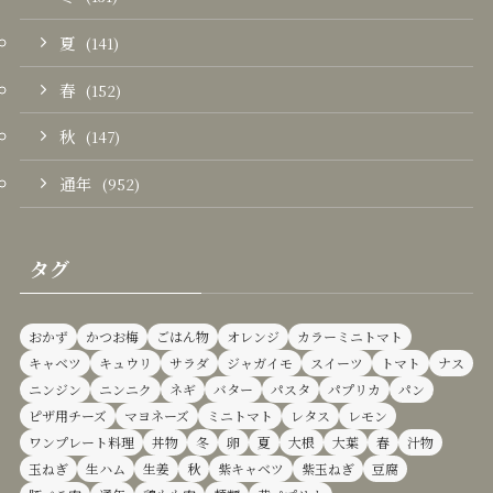
夏
(141)
春
(152)
秋
(147)
通年
(952)
タグ
おかず
かつお梅
ごはん物
オレンジ
カラーミニトマト
キャベツ
キュウリ
サラダ
ジャガイモ
スイーツ
トマト
ナス
ニンジン
ニンニク
ネギ
バター
パスタ
パプリカ
パン
ピザ用チーズ
マヨネーズ
ミニトマト
レタス
レモン
ワンプレート料理
丼物
冬
卵
夏
大根
大葉
春
汁物
玉ねぎ
生ハム
生姜
秋
紫キャベツ
紫玉ねぎ
豆腐