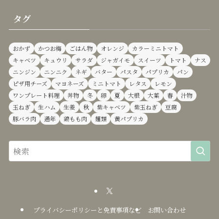
タグ
おかず
かつお梅
ごはん物
オレンジ
カラーミニトマト
キャベツ
キュウリ
サラダ
ジャガイモ
スイーツ
トマト
ナス
ニンジン
ニンニク
ネギ
バター
パスタ
パプリカ
パン
ピザ用チーズ
マヨネーズ
ミニトマト
レタス
レモン
ワンプレート料理
丼物
冬
卵
夏
大根
大葉
春
汁物
玉ねぎ
生ハム
生姜
秋
紫キャベツ
紫玉ねぎ
豆腐
豚バラ肉
通年
鶏もも肉
麺類
黄パプリカ
プライバシーポリシーと免責事項など
お問い合わせ