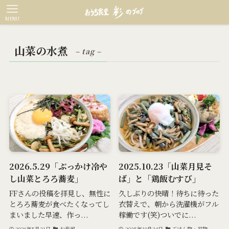
MENU
山菜の水煮
– tag –
2026.5.29「ぶっかけ冷や
2025.10.23「山菜月見そ
し山菜とろろ蕎麦」
ば」と「鶏飯むすび」
FFさんの投稿を拝見し、無性に
久しぶりの快晴！待ちに待った
とろろ蕎麦が食べたくなってし
衣替えで、朝から洗濯機がフル
まいました早速、作っ...
稼働です(笑)ついでに...
2026年5月31日
お寿司
2025年10月24日
ごはん物・丼物