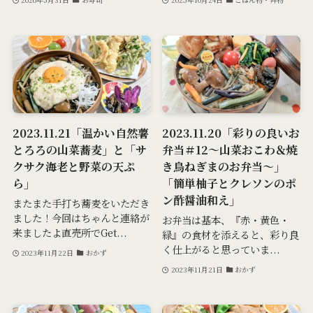
2023.11.21「温かい自然薯
2023.11.20「彩りの良いお
とろろの山菜蕎麦」と「サ
弁当＃12～山菜おこわ＆焼
クサク海老と野菜の天ぷ
き鳥ねぎまのお弁当～」
ら」
「簡単柚子とクレソンのポ
ン酢醤油和え」
またまた手打ち蕎麦をいただき
ました！今回はちゃんと連絡が
お弁当は基本、『赤・黄色・
来ましたよ直売所でGet...
緑』の食材を添えると、彩り良
く仕上がると思っていま...
2023年11月22日
おかず
2023年11月21日
おかず