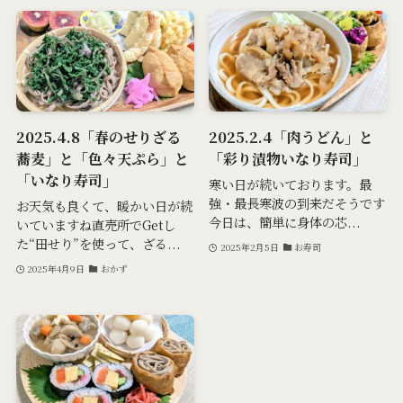
2025.4.8「春のせりざる
2025.2.4「肉うどん」と
蕎麦」と「色々天ぷら」と
「彩り漬物いなり寿司」
「いなり寿司」
寒い日が続いております。最
強・最長寒波の到来だそうです
お天気も良くて、暖かい日が続
今日は、簡単に身体の芯...
いていますね直売所でGetし
た“田せり”を使って、ざる...
2025年2月5日
お寿司
2025年4月9日
おかず