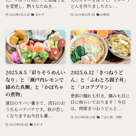
を変更し、熱々なたぬき...
どんを作りましたカレ...
2026年1月21日
おかず
2025年10月7日
お寿司
2025.8.5「彩りそうめんい
2025.6.12「きつねうど
なり」と「瀬戸内レモンで
ん」と「ふわとろ親子丼」
締めた真鯛」と「かぼちゃ
と「ココアプリン」
の煮物」
患部の腫れも引き、痛みも日に
日に和らいでおります！今日
連日のヤバい暑さで、流石のお
は、即席きつねうどんと...
うちもバテバテです。秋が恋し
くなりますね今日も暑...
2025年6月13日
ごはん物・丼物
2025年8月6日
おかず