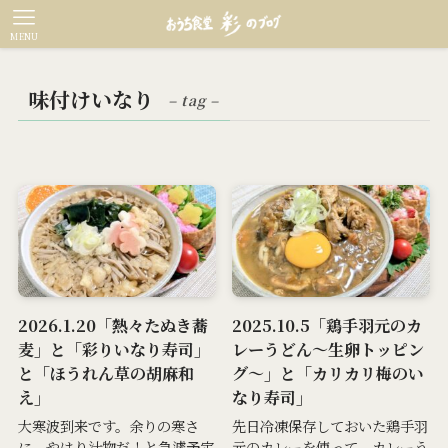
MENU
味付けいなり
– tag –
2026.1.20「熱々たぬき蕎
2025.10.5「鶏手羽元のカ
麦」と「彩りいなり寿司」
レーうどん～生卵トッピン
と「ほうれん草の胡麻和
グ～」と「カリカリ梅のい
え」
なり寿司」
大寒波到来です。余りの寒さ
先日冷凍保存しておいた鶏手羽
に、やはり汁物だ！と急遽予定
元のカレーを使って、カレーう