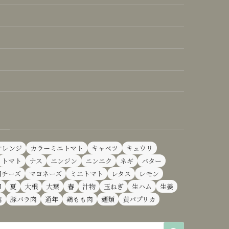
オレンジ
カラーミニトマト
キャベツ
キュウリ
トマト
ナス
ニンジン
ニンニク
ネギ
バター
用チーズ
マヨネーズ
ミニトマト
レタス
レモン
卵
夏
大根
大葉
春
汁物
玉ねぎ
生ハム
生姜
腐
豚バラ肉
通年
鶏もも肉
麺類
黄パプリカ