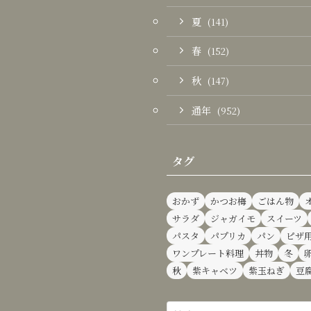
夏
(141)
春
(152)
秋
(147)
通年
(952)
タグ
おかず
かつお梅
ごはん物
サラダ
ジャガイモ
スイーツ
パスタ
パプリカ
パン
ピザ
ワンプレート料理
丼物
冬
秋
紫キャベツ
紫玉ねぎ
豆