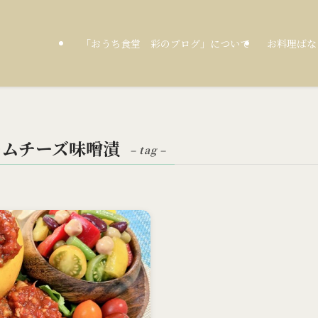
「おうち食堂 彩のブログ」について
お料理ばな
ームチーズ味噌漬
– tag –