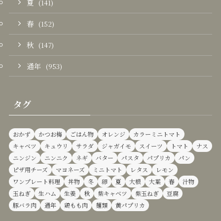
夏
(141)
春
(152)
秋
(147)
通年
(953)
タグ
おかず
かつお梅
ごはん物
オレンジ
カラーミニトマト
キャベツ
キュウリ
サラダ
ジャガイモ
スイーツ
トマト
ナス
ニンジン
ニンニク
ネギ
バター
パスタ
パプリカ
パン
ピザ用チーズ
マヨネーズ
ミニトマト
レタス
レモン
ワンプレート料理
丼物
冬
卵
夏
大根
大葉
春
汁物
玉ねぎ
生ハム
生姜
秋
紫キャベツ
紫玉ねぎ
豆腐
豚バラ肉
通年
鶏もも肉
麺類
黄パプリカ