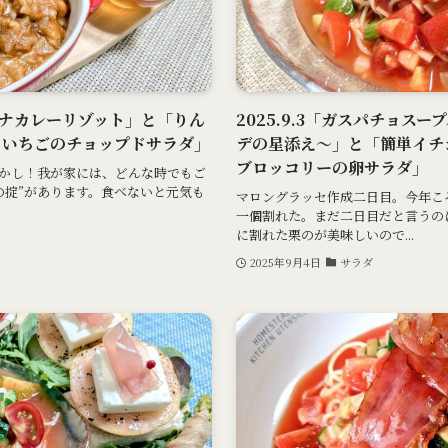
りツナカレーリゾット」と「りん
2025.9.3「ガスパチョス
といちごのチョップドサラダ」
デの星添え～」と「簡単イチ
ブロッコリーの卵サラダ」
かし！我が家には、どんな時でもご
の掟”があります。食べないと元気も
マロングラッセ作成二日目。今年こ
一個割れた。まだ二日目だと言うの
に割れた栗のが美味しいので...
2025年9月4日
サラダ