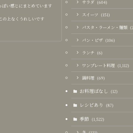
サラダ
(604)
っぽい感じにまとめています
スイーツ
(151)
この上なくうれしいです
パスタ・ラーメン・麺類
(
パン・ピザ
(106)
ランチ
(6)
ワンプレート料理
(1,112)
鍋料理
(69)
お料理ばなし
(12)
レシピあり
(87)
季節
(1,522)
冬
(131)