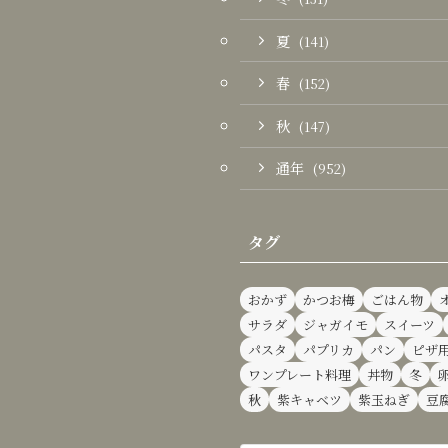
夏
(141)
春
(152)
秋
(147)
通年
(952)
タグ
おかず
かつお梅
ごはん物
サラダ
ジャガイモ
スイーツ
パスタ
パプリカ
パン
ピザ
ワンプレート料理
丼物
冬
秋
紫キャベツ
紫玉ねぎ
豆