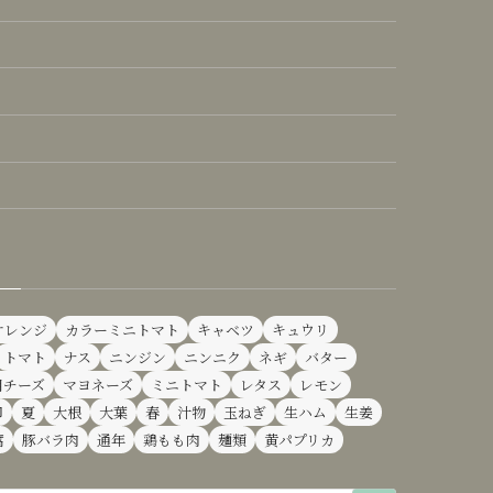
オレンジ
カラーミニトマト
キャベツ
キュウリ
トマト
ナス
ニンジン
ニンニク
ネギ
バター
用チーズ
マヨネーズ
ミニトマト
レタス
レモン
卵
夏
大根
大葉
春
汁物
玉ねぎ
生ハム
生姜
腐
豚バラ肉
通年
鶏もも肉
麺類
黄パプリカ