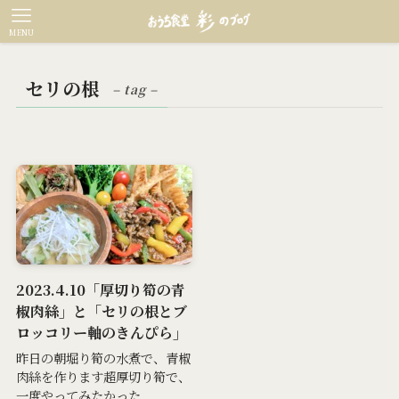
MENU
セリの根
– tag –
2023.4.10「厚切り筍の青
椒肉絲」と「セリの根とブ
ロッコリー軸のきんぴら」
昨日の朝堀り筍の水煮で、青椒
肉絲を作ります超厚切り筍で、
一度やってみたかった...