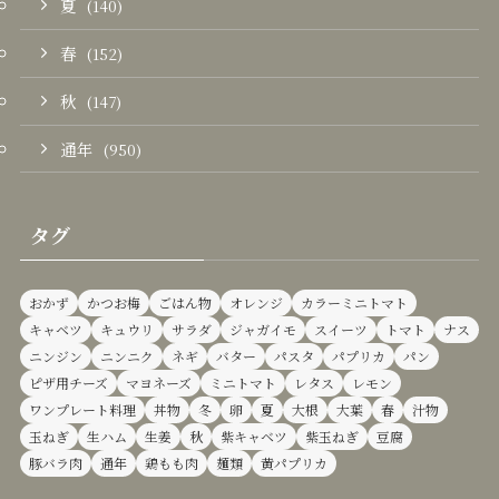
夏
(140)
春
(152)
秋
(147)
通年
(950)
タグ
おかず
かつお梅
ごはん物
オレンジ
カラーミニトマト
キャベツ
キュウリ
サラダ
ジャガイモ
スイーツ
トマト
ナス
ニンジン
ニンニク
ネギ
バター
パスタ
パプリカ
パン
ピザ用チーズ
マヨネーズ
ミニトマト
レタス
レモン
ワンプレート料理
丼物
冬
卵
夏
大根
大葉
春
汁物
玉ねぎ
生ハム
生姜
秋
紫キャベツ
紫玉ねぎ
豆腐
豚バラ肉
通年
鶏もも肉
麺類
黄パプリカ