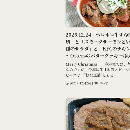
2025.12.24「ホロホロ牛
風」と「スモークサーモンと
種のサラダ」と「KFCのチキ
～Ottersのバタークッキー添
Merry Christmas！！我が家
なのですが、今年は牛すね肉とビーツ
ビーツは、“飲む血液”とも言...
2025年12月26日
おかず