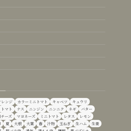
オレンジ
カラーミニトマト
キャベツ
キュウリ
トマト
ナス
ニンジン
ニンニク
ネギ
バター
用チーズ
マヨネーズ
ミニトマト
レタス
レモン
卵
夏
大根
大葉
春
汁物
玉ねぎ
生ハム
生姜
腐
豚バラ肉
通年
鶏もも肉
麺類
黄パプリカ