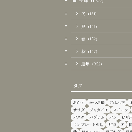
季節
(1,522)
冬
(131)
夏
(141)
春
(152)
秋
(147)
通年
(952)
タグ
おかず
かつお梅
ごはん物
サラダ
ジャガイモ
スイーツ
パスタ
パプリカ
パン
ピザ
ワンプレート料理
丼物
冬
秋
紫キャベツ
紫玉ねぎ
豆