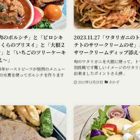
すね肉のボルシチ」と「ピロシキ
2023.11.27「ワタリガ
いくらのブリヌイ」と「大根２
テトのサワークリームのせ」
ン」と「いちごのツリーケーキ
サワークリームディップ添え
え～」
旬のワタリガニを大胆に使って、ト
初挑戦です難しいイメージのワタリ
では、毎年ローストビーフが恒例のメニュー
出来ましたポイントさえ押...
の水煮を使ってボルシチを作ります
2023年11月28日
おかず