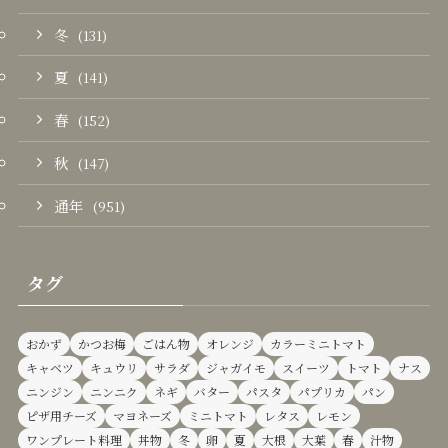
冬
(131)
夏
(141)
春
(152)
秋
(147)
通年
(951)
タグ
おかず
かつお梅
ごはん物
オレンジ
カラーミニトマト
キャベツ
キュウリ
サラダ
ジャガイモ
スイーツ
トマト
ナス
ニンジン
ニンニク
ネギ
バター
パスタ
パプリカ
パン
ピザ用チーズ
マヨネーズ
ミニトマト
レタス
レモン
ワンプレート料理
丼物
冬
卵
夏
大根
大葉
春
汁物