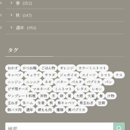
春
(152)
秋
(147)
通年
(951)
タグ
おかず
かつお梅
ごはん物
オレンジ
カラーミニトマト
キャベツ
キュウリ
サラダ
ジャガイモ
スイーツ
トマト
ナス
ニンジン
ニンニク
ネギ
バター
パスタ
パプリカ
パン
ピザ用チーズ
マヨネーズ
ミニトマト
レタス
レモン
ワンプレート料理
丼物
冬
卵
夏
大根
大葉
春
汁物
玉ねぎ
生ハム
生姜
秋
紫キャベツ
紫玉ねぎ
豆腐
豚バラ肉
通年
鶏もも肉
麺類
黄パプリカ