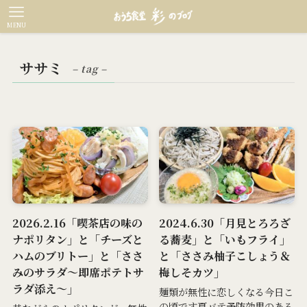
MENU
ササミ
– tag –
2026.2.16「喫茶店の味の
2024.6.30「月見とろろざ
ナポリタン」と「チーズと
る蕎麦」と「いもフライ」
ハムのブリトー」と「ささ
と「ささみ柚子こしょう＆
みのサラダ～即席ポテトサ
梅しそカツ」
ラダ添え～」
麺類が無性に恋しくなる今日こ
の頃です夏バテ予防効果のある