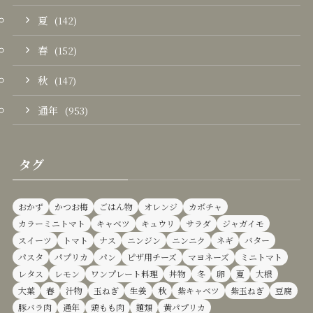
夏
(142)
春
(152)
秋
(147)
通年
(953)
タグ
おかず
かつお梅
ごはん物
オレンジ
カボチャ
カラーミニトマト
キャベツ
キュウリ
サラダ
ジャガイモ
スイーツ
トマト
ナス
ニンジン
ニンニク
ネギ
バター
パスタ
パプリカ
パン
ピザ用チーズ
マヨネーズ
ミニトマト
レタス
レモン
ワンプレート料理
丼物
冬
卵
夏
大根
大葉
春
汁物
玉ねぎ
生姜
秋
紫キャベツ
紫玉ねぎ
豆腐
豚バラ肉
通年
鶏もも肉
麺類
黄パプリカ