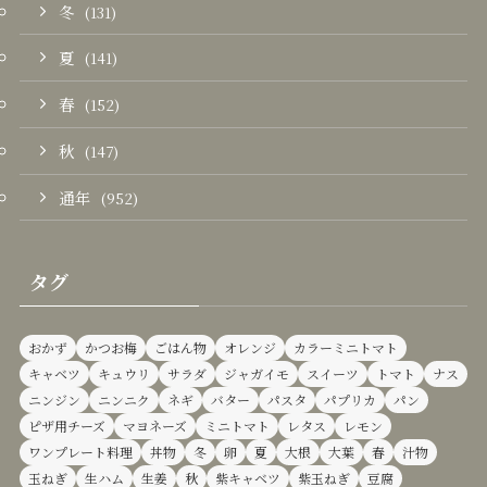
冬
(131)
夏
(141)
春
(152)
秋
(147)
通年
(952)
タグ
おかず
かつお梅
ごはん物
オレンジ
カラーミニトマト
キャベツ
キュウリ
サラダ
ジャガイモ
スイーツ
トマト
ナス
ニンジン
ニンニク
ネギ
バター
パスタ
パプリカ
パン
ピザ用チーズ
マヨネーズ
ミニトマト
レタス
レモン
ワンプレート料理
丼物
冬
卵
夏
大根
大葉
春
汁物
玉ねぎ
生ハム
生姜
秋
紫キャベツ
紫玉ねぎ
豆腐