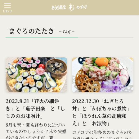
MENU
まぐろのたたき
– tag –
2023.8.31「花火の細巻
2022.12.30「ねぎとろ
き」と「茄子田楽」と「し
丼」と「かぼちゃの煮物」
じみのお味噌汁」
と「ほうれん草の胡麻和
え」と「お漬物」
8月も末…夏も終わりに近づい
ているのでしょうか？未だ実感
コテコテの脂多めのまぐろのた
ができないのですが、夏...
たきに当たってしまいましたネ