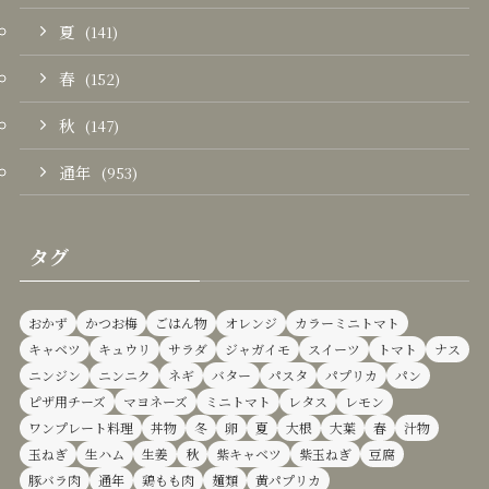
夏
(141)
春
(152)
秋
(147)
通年
(953)
タグ
おかず
かつお梅
ごはん物
オレンジ
カラーミニトマト
キャベツ
キュウリ
サラダ
ジャガイモ
スイーツ
トマト
ナス
ニンジン
ニンニク
ネギ
バター
パスタ
パプリカ
パン
ピザ用チーズ
マヨネーズ
ミニトマト
レタス
レモン
ワンプレート料理
丼物
冬
卵
夏
大根
大葉
春
汁物
玉ねぎ
生ハム
生姜
秋
紫キャベツ
紫玉ねぎ
豆腐
豚バラ肉
通年
鶏もも肉
麺類
黄パプリカ