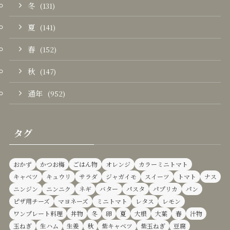
冬
(131)
夏
(141)
春
(152)
秋
(147)
通年
(952)
タグ
おかず
かつお梅
ごはん物
オレンジ
カラーミニトマト
キャベツ
キュウリ
サラダ
ジャガイモ
スイーツ
トマト
ナス
ニンジン
ニンニク
ネギ
バター
パスタ
パプリカ
パン
ピザ用チーズ
マヨネーズ
ミニトマト
レタス
レモン
ワンプレート料理
丼物
冬
卵
夏
大根
大葉
春
汁物
玉ねぎ
生ハム
生姜
秋
紫キャベツ
紫玉ねぎ
豆腐