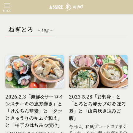
MENU
ねぎとろ
– tag –
2026.2.3「海鮮&サーロイ
2023.5.28「お刺身」と
ンステーキの恵方巻き」と
「とろとろ赤カブのそぼろ
「けんちん蕎麦」と「タコ
煮」と「山菜炊き込みご
ときゅうりのキムチ和え」
飯」
と「柚子のはちみつ漬け」
今日は、和風プレートですまぐ
ろ・サーモン・鯛・ねぎとろの