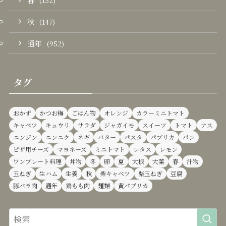
(152)
秋
(147)
通年
(952)
タグ
おかず
かつお梅
ごはん物
オレンジ
カラーミニトマト
キャベツ
キュウリ
サラダ
ジャガイモ
スイーツ
トマト
ナス
ニンジン
ニンニク
ネギ
バター
パスタ
パプリカ
パン
ピザ用チーズ
マヨネーズ
ミニトマト
レタス
レモン
ワンプレート料理
丼物
冬
卵
夏
大根
大葉
春
汁物
玉ねぎ
生ハム
生姜
秋
紫キャベツ
紫玉ねぎ
豆腐
豚バラ肉
通年
鶏もも肉
麺類
黄パプリカ