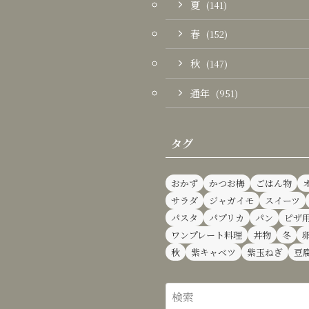
夏
(141)
春
(152)
秋
(147)
通年
(951)
タグ
おかず
かつお梅
ごはん物
サラダ
ジャガイモ
スイーツ
パスタ
パプリカ
パン
ピザ
ワンプレート料理
丼物
冬
秋
紫キャベツ
紫玉ねぎ
豆