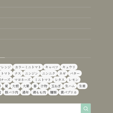
オレンジ
カラーミニトマト
キャベツ
キュウリ
トマト
ナス
ニンジン
ニンニク
ネギ
バター
用チーズ
マヨネーズ
ミニトマト
レタス
レモン
卵
夏
大根
大葉
春
汁物
玉ねぎ
生ハム
生姜
腐
豚バラ肉
通年
鶏もも肉
麺類
黄パプリカ