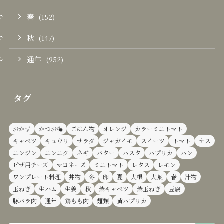
春
(152)
秋
(147)
通年
(952)
タグ
おかず
かつお梅
ごはん物
オレンジ
カラーミニトマト
キャベツ
キュウリ
サラダ
ジャガイモ
スイーツ
トマト
ナス
ニンジン
ニンニク
ネギ
バター
パスタ
パプリカ
パン
ピザ用チーズ
マヨネーズ
ミニトマト
レタス
レモン
ワンプレート料理
丼物
冬
卵
夏
大根
大葉
春
汁物
玉ねぎ
生ハム
生姜
秋
紫キャベツ
紫玉ねぎ
豆腐
豚バラ肉
通年
鶏もも肉
麺類
黄パプリカ