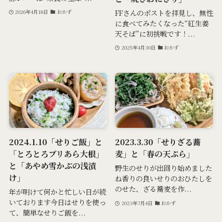
FFさんのポストを拝見し、無性
2026年4月18日
おかず
に食べてみたくなった“紅生姜
天そば”に初挑戦です！...
2025年4月30日
おかず
2024.1.10「せりご飯」と
2023.3.30「せりざる蕎
「とろとろブリあら大根」
麦」と「春の天ぷら」
と「あやめ雪かぶの浅漬
野生のせりが出回り始めました
け」
ね香りの良いせりのおひたしを
のせた、ざる蕎麦を作...
年が明けて何かと忙しい日が続
いております今日はせりを使っ
2023年7月4日
おかず
て、簡単なせりご飯を...