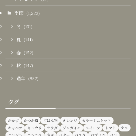
季節
(1,522)
冬
(131)
夏
(141)
春
(152)
秋
(147)
通年
(952)
タグ
おかず
かつお梅
ごはん物
オレンジ
カラーミニトマト
キャベツ
キュウリ
サラダ
ジャガイモ
スイーツ
トマト
ナス
ニンジン
ニンニク
ネギ
バター
パスタ
パプリカ
パン