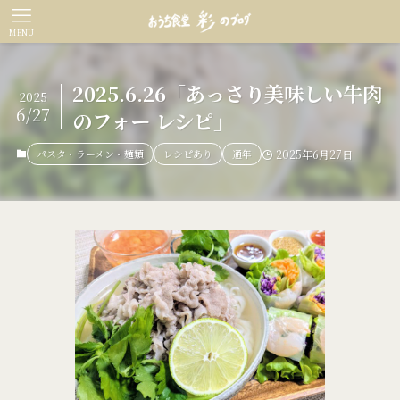
MENU
2025.6.26「あっさり美味しい牛肉
2025
6/27
のフォー レシピ」
パスタ・ラーメン・麺類
レシピあり
通年
2025年6月27日