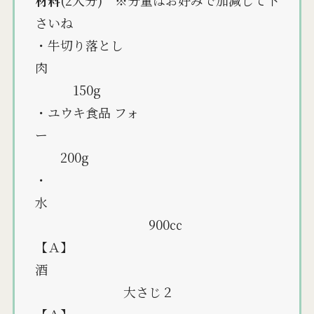
材料
(2人分) ※分量はお好みで加減して下
さいね
・牛切り落とし
肉
150g
・ユウキ食品 フォ
ー
200g
・
水
900㏄
【Ａ】
酒
大さじ２